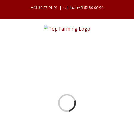
Skip
+45 30 27 91 91
|
telefax: +45 62 80 00 94
to
content
Loading...