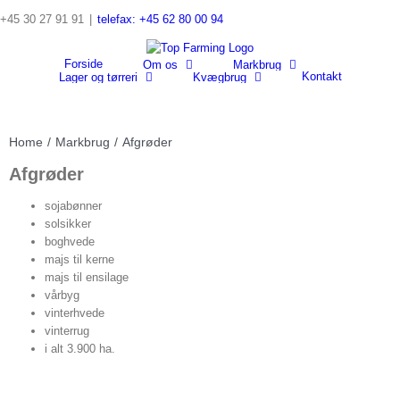
Skip
+45 30 27 91 91
|
telefax: +45 62 80 00 94
to
Search
content
for:
Forside
Om os
Markbrug
Kontakt
Lager og tørreri
Kvægbrug
Home
/
Markbrug
/
Afgrøder
Afgrøder
sojabønner
solsikker
boghvede
majs til kerne
majs til ensilage
vårbyg
vinterhvede
vinterrug
i alt 3.900 ha.