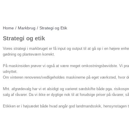
Home
/
Markbrug
/
Strategi og Etik
Strategi og etik
Vores strategi i markbruget er få input og output til at gå op i en højere
gødning og planteværn korrekt.
På maskinsiden prøver vi også at være meget omkostningsbevidste. Vi prakti
udnyttet.
Om vinteren renoveres/vedligeholdes maskinerne på eget værksted, hvor der 
Mht. afgrødevalg har vi et alsidigt og varieret sædskifte både pga. risiko
salg af råvarer. Da vi ikke er dygtige nok til at forudsige priser på råvarer, s
Etikken er i højsædet både hvad angår god landmandsskik, hensynstagen til