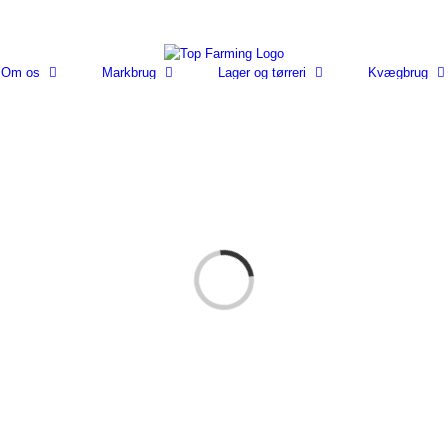
Om os
Markbrug
Lager og tørreri
Kvægbrug
Loading...