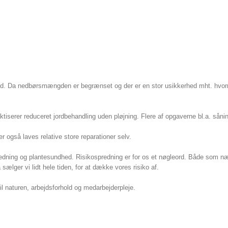
 enhed. Da nedbørsmængden er begrænset og der er en stor usikkerhed mht. hvo
serer reduceret jordbehandling uden pløjning. Flere af opgaverne bl.a. såning
også laves relative store reparationer selv.
spredning og plantesundhed. Risikospredning er for os et nøgleord. Både som 
å sælger vi lidt hele tiden, for at dække vores risiko af.
 naturen, arbejdsforhold og medarbejderpleje.