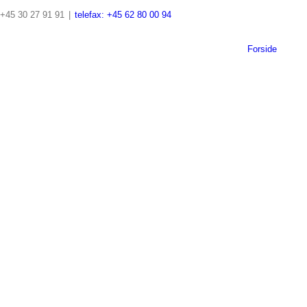
Skip
+45 30 27 91 91
|
telefax: +45 62 80 00 94
to
Search
content
for:
Forside